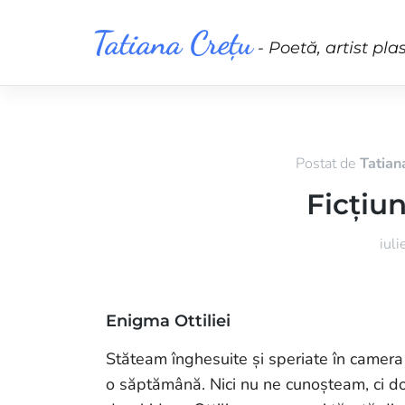
Skip
Tatiana Crețu
to
- Poetă, artist pla
content
Postat de
Tatian
Ficțiu
iul
Enigma Ottiliei
Stăteam înghesuite și speriate în camera 
o săptămână. Nici nu ne cunoșteam, ci do