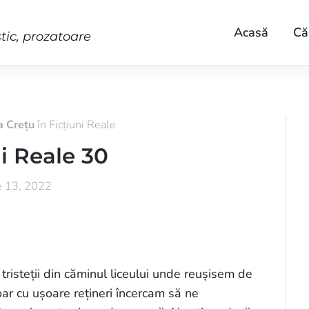
Acasă
Că
stic, prozatoare
a Crețu
în
Ficțiuni Reale
ni Reale 30
ie 13, 2022
tristeții din căminul liceului unde reușisem de
ar cu ușoare rețineri încercam să ne