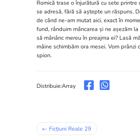
Romică trase o înjurătură cu sete printre di
se adresă, fără să aștepte un răspuns. D
de când ne-am mutat aici, exact în mom
fund, rânduim mâncarea și ne așezăm la 
să mânânc mereu în preajma ei? Lasă măi
mâine schimbăm ora mesei. Vom prânzi cu 
spion.
Distribuie:
Array
Navigare
Ficțiuni Reale 29
în