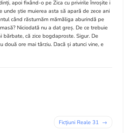
nți, apoi fixând-o pe Zica cu privirile înroșite i
e unde știe muierea asta să apară de zece ani
entul când răsturnăm mămăliga aburindă pe
masă? Niciodată nu a dat greș. De ce trebuie
 bărbate, că zice bogdaproste. Sigur. De
două ore mai târziu. Dacă și atunci vine, e
Ficțiuni Reale 31