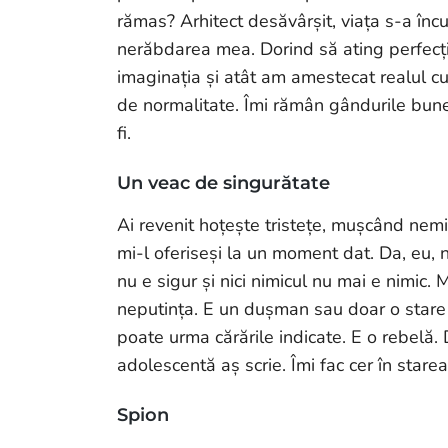
rămas? Arhitect desăvârșit, viața s-a înc
nerăbdarea mea. Dorind să ating perfecți
imaginația și atât am amestecat realul c
de normalitate. Îmi rămân gândurile bune
fi.
Un veac de singurătate
Ai revenit hoțește tristețe, mușcând nemi
mi-l oferiseși la un moment dat. Da, eu, 
nu e sigur și nici nimicul nu mai e nimic
neputința. E un dușman sau doar o stare c
poate urma cărările indicate. E o rebelă. 
adolescentă aș scrie. Îmi fac cer în stare
Spion