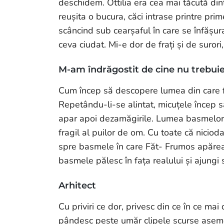
deschidem. Ottilia era cea mai tăcută di
reușita o bucura, căci intrase printre pri
scâncind sub cearșaful în care se înfășur
ceva ciudat. Mi-e dor de frați și de suror
M-am îndrăgostit de cine nu trebui
Cum încep să descopere lumea din care fac
Repetându-li-se alintat, micuțele încep s
apar apoi dezamăgirile. Lumea basmelor a
fragil al puilor de om. Cu toate că nicio
spre basmele în care Făt- Frumos apărea c
basmele pălesc în fața realului și ajungi 
Arhitect
Cu priviri ce dor, privesc din ce în ce ma
pândesc peste umăr clipele scurse asemen