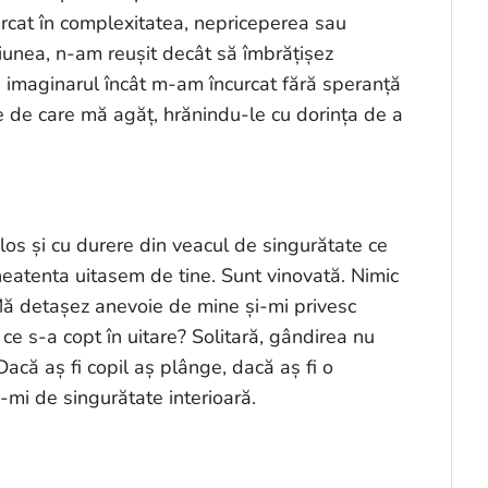
urcat în complexitatea, nepriceperea sau
unea, n-am reușit decât să îmbrățișez
u imaginarul încât m-am încurcat fără speranță
 de care mă agăț, hrănindu-le cu dorința de a
los și cu durere din veacul de singurătate ce
neatenta uitasem de tine. Sunt vinovată. Nimic
. Mă detașez anevoie de mine și-mi privesc
e s-a copt în uitare? Solitară, gândirea nu
Dacă aș fi copil aș plânge, dacă aș fi o
a-mi de singurătate interioară.