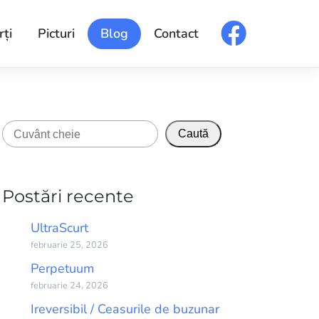
rți
Picturi
Blog
Contact
Caută
Caută
Postări recente
UltraScurt
februarie 25, 2026
Perpetuum
februarie 24, 2026
Ireversibil / Ceasurile de buzunar