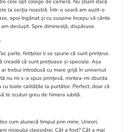
ntre cele opt colege de cameră. Nu știam dacă
mele la secția noastră. Într-o seară am auzit-o
ase, apoi îngânat și cu suspine începu să cânte
i, am deslușit. Spre dimineață, dispăruse.
e
 parte, fetițelor li se spune că sunt prințese.
ă creadă că sunt prețioase și speciale. Așa
r trebui introdusă cu mare grijă în universul
dată nu mi s-a spus prințesă, mintea-mi zburda
u toate calitățile la purtător. Perfect, doar că
să te scuturi greu de himera iubită.
i des cum alunecă timpul prin mine. Uneori,
i nisipului clepsidrei. Cât a fost? Cât a mai