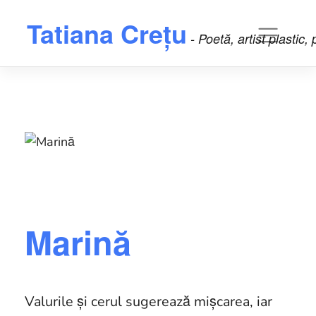
Skip
Tatiana Crețu
to
- Poetă, artist plastic,
content
Marină
Valurile și cerul sugerează mișcarea, iar