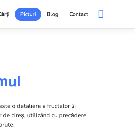
ărți
Picturi
Blog
Contact
mul
este o detaliere a fructelor și
r de cireș, utilizând cu precădere
brute.