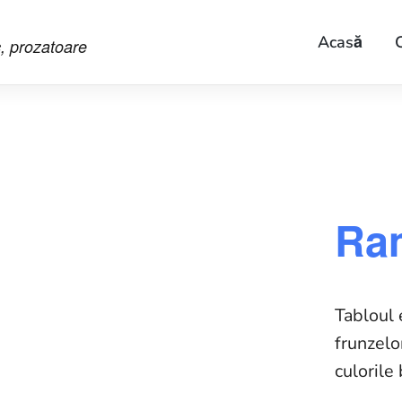
Acasă
C
c, prozatoare
Ra
Tabloul 
frunzelo
culorile 