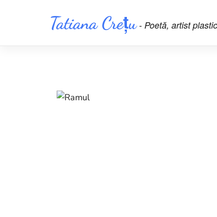
Skip
Tatiana Crețu
to
- Poetă, artist plasti
content