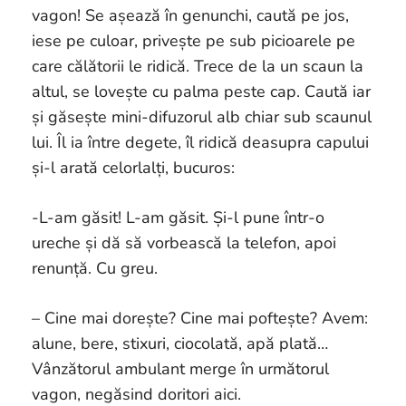
vagon! Se așează în genunchi, caută pe jos,
iese pe culoar, privește pe sub picioarele pe
care călătorii le ridică. Trece de la un scaun la
altul, se lovește cu palma peste cap. Caută iar
și găsește mini-difuzorul alb chiar sub scaunul
lui. Îl ia între degete, îl ridică deasupra capului
și-l arată celorlalți, bucuros:
-L-am găsit! L-am găsit. Și-l pune într-o
ureche și dă să vorbească la telefon, apoi
renunță. Cu greu.
– Cine mai dorește? Cine mai poftește? Avem:
alune, bere, stixuri, ciocolată, apă plată…
Vânzătorul ambulant merge în următorul
vagon, negăsind doritori aici.