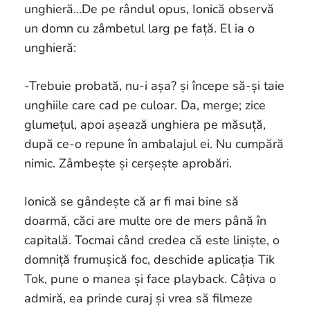
unghieră…De pe rândul opus, Ionică observă
un domn cu zâmbetul larg pe față. El ia o
unghieră:
-Trebuie probată, nu-i așa? și începe să-și taie
unghiile care cad pe culoar. Da, merge; zice
glumețul, apoi așează unghiera pe măsuță,
după ce-o repune în ambalajul ei. Nu cumpără
nimic. Zâmbește și cerșește aprobări.
Ionică se gândește că ar fi mai bine să
doarmă, căci are multe ore de mers până în
capitală. Tocmai când credea că este liniște, o
domniță frumușică foc, deschide aplicația Tik
Tok, pune o manea și face playback. Câțiva o
admiră, ea prinde curaj și vrea să filmeze