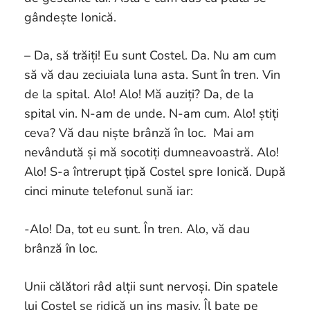
gândește Ionică.
– Da, să trăiți! Eu sunt Costel. Da. Nu am cum
să vă dau zeciuiala luna asta. Sunt în tren. Vin
de la spital. Alo! Alo! Mă auziți? Da, de la
spital vin. N-am de unde. N-am cum. Alo! știți
ceva? Vă dau niște brânză în loc. Mai am
nevândută și mă socotiți dumneavoastră. Alo!
Alo! S-a întrerupt țipă Costel spre Ionică. După
cinci minute telefonul sună iar:
-Alo! Da, tot eu sunt. În tren. Alo, vă dau
brânză în loc.
Unii călători râd alții sunt nervoși. Din spatele
lui Costel se ridică un ins masiv. Îl bate pe