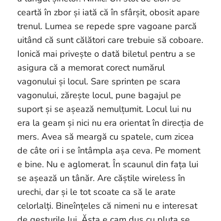
ceartă în zbor și iată că în sfârșit, obosit apare
trenul. Lumea se repede spre vagoane parcă
uitând că sunt călători care trebuie să coboare.
Ionică mai privește o dată biletul pentru a se
asigura că a memorat corect numărul
vagonului și locul. Sare sprinten pe scara
vagonului, zărește locul, pune bagajul pe
suport și se așează nemulțumit. Locul lui nu
era la geam și nici nu era orientat în direcția de
mers. Avea să meargă cu spatele, cum zicea
de câte ori i se întâmpla așa ceva. Pe moment
e bine. Nu e aglomerat. În scaunul din fața lui
se așează un tânăr. Are căștile wireless în
urechi, dar și le tot scoate ca să le arate
celorlalți. Bineînțeles că nimeni nu e interesat
de gesturile lui. Ăsta e cam dus cu pluta se