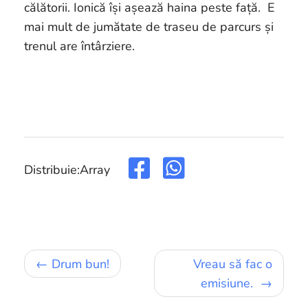
călătorii. Ionică își așează haina peste față. E
mai mult de jumătate de traseu de parcurs și
trenul are întârziere.
Distribuie:
Array
Navigare
Drum bun!
Vreau să fac o
în
emisiune.
articole