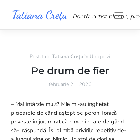
Skip
Tatiana Crețu
to
- Poetă, artist plastic, pr
content
Postat de
Tatiana Crețu
în
Una pe zi
Pe drum de fier
februarie 21, 2026
– Mai întârzie mult? Mie mi-au înghețat
picioarele de când aștept pe peron. Ionică
privește în jur, mirat că nimeni n-are de gând
să-i răspundă. Își plimbă privirile repetitiv de-
a lungul șinelor. Nimic. Un stol de ciori se