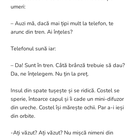
umeri:
– Auzi mă, dacă mai țipi mult la telefon, te
arunc din tren. Ai înțeles?
Telefonul sună iar:
– Da! Sunt în tren. Câtă brânză trebuie să dau?
Da, ne înțelegem. Nu țin la preț.
Insul din spate tușește și se ridică. Costel se
sperie, întoarce capul și îi cade un mini-difuzor
din ureche. Costel își mărește ochii. Par a-i ieși
din orbite.
-Ați văzut? Ați văzut? Nu mișcă nimeni din